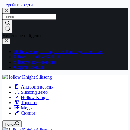
Перейти к сути
Ничего не найдено
Hollow Knight на русском [последняя версия]
Silksong Hollow Knight
Silksong демо версия
Обратная связь
Андроид версия
Silksong демо
Hollow Knight
Торрент
Моды
Скины
Поиск