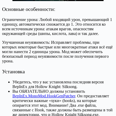
Основные особенности:
Ограничение урона: Любой входящий урон, превышающий 1
единицу, автоматически снижается до 1. Это относится ко
всем источникам урона: атакам врагов, опасностям
окружающей среды (шипы, кислота, лава) и так далее.
Улучшенная неуязвимость: Исправляет проблемы, при
которых некоторые быстрые или многократные атаки всё ещё
могли нанести 2 единицы урона. Мод может обеспечить
безопасный период неуязвимости после получения первого
урона.
Установка
Убедитесь, что у вас установлена последняя версия
BepInEx для Hollow Knight: Silksong.
Вы ОБЯЗАТЕЛЬНО должны установить
BepInEx.MonoMod.HookGenPatcher
. Он предоставляет
критически важные «хуки» (hooks), на которые
опирается этот мод. Внимание! Два .exe файла,
связанные с Hook, также должны быть размещены в той
же директории, что и Hollow Knight Silksong.exe.