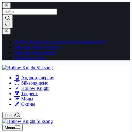
Перейти
к
сути
Ничего
не
найдено
Hollow Knight на русском [последняя версия]
Silksong Hollow Knight
Silksong демо версия
Обратная связь
Андроид версия
Silksong демо
Hollow Knight
Торрент
Моды
Скины
Поиск
Меню