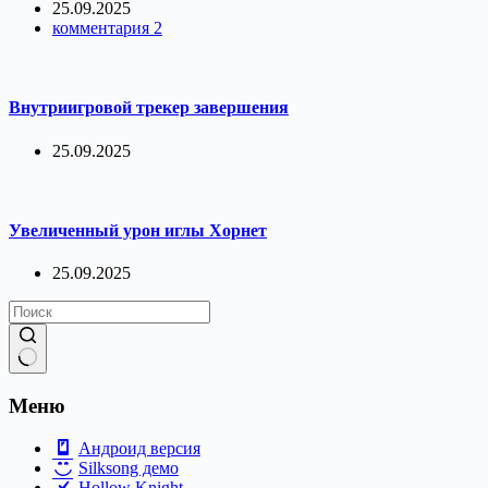
25.09.2025
комментария 2
Внутриигровой трекер завершения
25.09.2025
Увеличенный урон иглы Хорнет
25.09.2025
Ничего
не
Меню
найдено
Андроид версия
Silksong демо
Hollow Knight